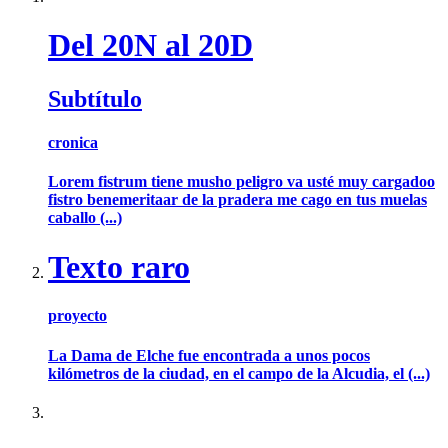
Del 20N al 20D
Subtítulo
cronica
Lorem fistrum tiene musho peligro va usté muy cargadoo
fistro benemeritaar de la pradera me cago en tus muelas
caballo (...)
Texto raro
proyecto
La Dama de Elche fue encontrada a unos pocos
kilómetros de la ciudad, en el campo de la Alcudia, el (...)