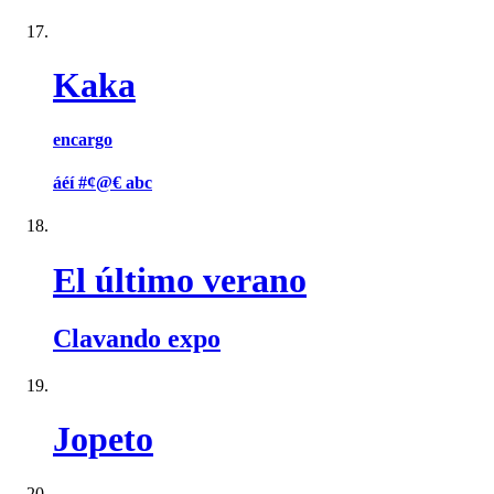
Kaka
encargo
áéí #¢@€ abc
El último verano
Clavando expo
Jopeto