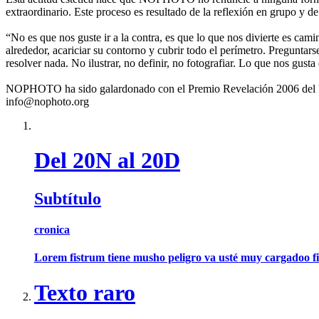
extraordinario. Este proceso es resultado de la reflexión en grupo y de
“No es que nos guste ir a la contra, es que lo que nos divierte es cami
alrededor, acariciar su contorno y cubrir todo el perímetro. Preguntar
resolver nada. No ilustrar, no definir, no fotografiar. Lo que nos gusta
NOPHOTO ha sido galardonado con el Premio Revelación 2006 del Fes
info@nophoto.org
Del 20N al 20D
Subtítulo
cronica
Lorem fistrum tiene musho peligro va usté muy cargadoo fis
Texto raro