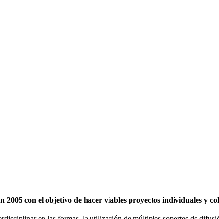
2005 con el objetivo de hacer viables proyectos individuales y c
erdisciplinar en las formas, la utilización de múltiples soportes de difu