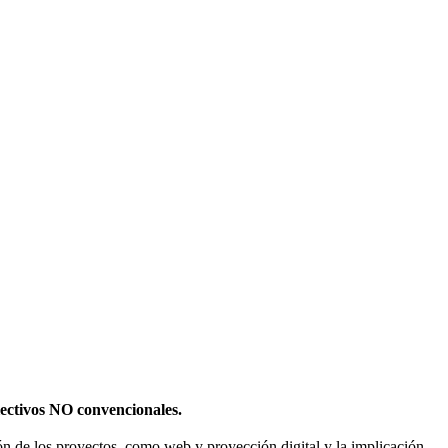
olectivos NO convencionales.
sión de los proyectos, como web y proyección digital y la implicación