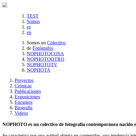
TEST
Somos
es
en
Somos un
Colectivo
de
Fotógrafos
NOPHOTOCOSA
NOPHOTOOTRO
NOPHOTOTV
NOPHOTA
Proyectos
Crónicas
Publicaciones
Exposiciones
Encargos
Biografía
Videos
NOPHOTO es un colectivo de fotografía contemporánea nacido en 
Se caracteriza por una actitud abierta en contenidos, una tendencia int