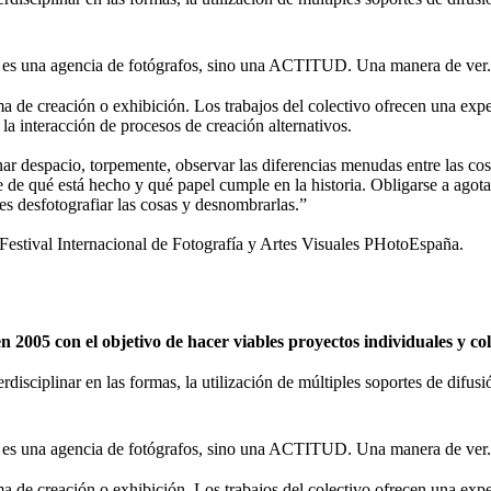
 una agencia de fotógrafos, sino una ACTITUD. Una manera de ver.
de creación o exhibición. Los trabajos del colectivo ofrecen una expe
 la interacción de procesos de creación alternativos.
nar despacio, torpemente, observar las diferencias menudas entre las cosa
se de qué está hecho y qué papel cumple en la historia. Obligarse a agota
 es desfotografiar las cosas y desnombrarlas.”
tival Internacional de Fotografía y Artes Visuales PHotoEspaña.
2005 con el objetivo de hacer viables proyectos individuales y c
erdisciplinar en las formas, la utilización de múltiples soportes de difu
 una agencia de fotógrafos, sino una ACTITUD. Una manera de ver.
de creación o exhibición. Los trabajos del colectivo ofrecen una expe