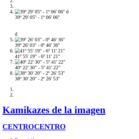
39º 29' 05'' - 1º 06' 06''
d
39º 26' 03'' - 0º 46' 36''
41º 55' 19" - 6º 11' 21"
40º 22' 30" - 5º 41' 22"
38º 30' 20'' - 2º 26' 53''
Kamikazes de la imagen
CENTROCENTRO