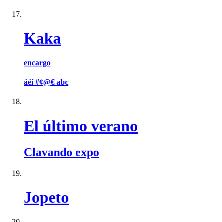
Kaka
encargo
áéí #¢@€ abc
El último verano
Clavando expo
Jopeto