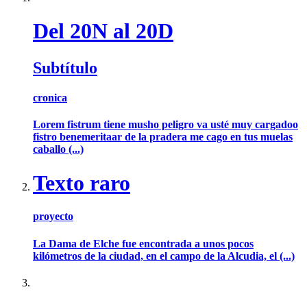
Del 20N al 20D
Subtítulo
cronica
Lorem fistrum tiene musho peligro va usté muy cargadoo
fistro benemeritaar de la pradera me cago en tus muelas
caballo (...)
Texto raro
proyecto
La Dama de Elche fue encontrada a unos pocos
kilómetros de la ciudad, en el campo de la Alcudia, el (...)