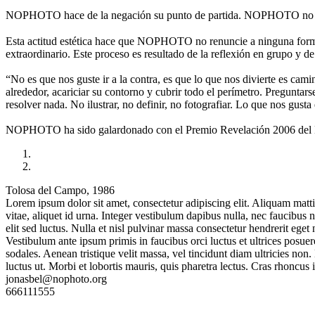
NOPHOTO hace de la negación su punto de partida. NOPHOTO no es
Esta actitud estética hace que NOPHOTO no renuncie a ninguna forma 
extraordinario. Este proceso es resultado de la reflexión en grupo y de
“No es que nos guste ir a la contra, es que lo que nos divierte es cami
alrededor, acariciar su contorno y cubrir todo el perímetro. Preguntar
resolver nada. No ilustrar, no definir, no fotografiar. Lo que nos gusta
NOPHOTO ha sido galardonado con el Premio Revelación 2006 del Fes
Tolosa del Campo, 1986
Lorem ipsum dolor sit amet, consectetur adipiscing elit. Aliquam matti
vitae, aliquet id urna. Integer vestibulum dapibus nulla, nec faucibus 
elit sed luctus. Nulla et nisl pulvinar massa consectetur hendrerit eg
Vestibulum ante ipsum primis in faucibus orci luctus et ultrices posuer
sodales. Aenean tristique velit massa, vel tincidunt diam ultricies no
luctus ut. Morbi et lobortis mauris, quis pharetra lectus. Cras rhon
jonasbel@nophoto.org
666111555