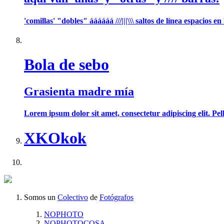
'comillas' "dobles" áááááá ///|||\\\ saltos de línea
Bola de sebo
Grasienta madre mía
Lorem ipsum dolor sit amet, consectetur adipiscing elit. Pell
XKOkok
Somos un
Colectivo
de
Fotógrafos
NOPHOTO
NOPHOTOCOSA