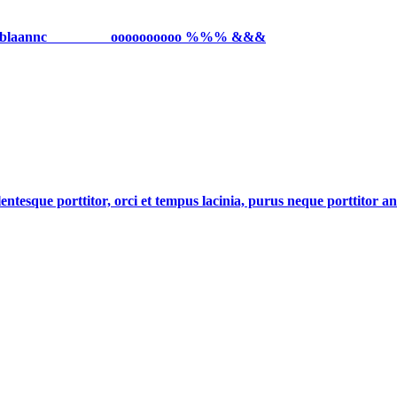
 espacios en blaannc oooooooooo %%% &&&
entesque porttitor, orci et tempus lacinia, purus neque porttitor ant