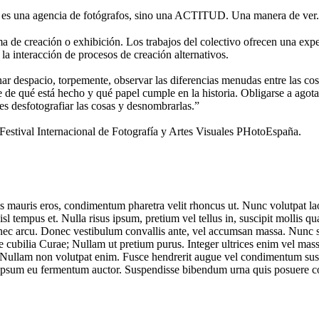
 una agencia de fotógrafos, sino una ACTITUD. Una manera de ver.
de creación o exhibición. Los trabajos del colectivo ofrecen una expe
 la interacción de procesos de creación alternativos.
nar despacio, torpemente, observar las diferencias menudas entre las cosa
se de qué está hecho y qué papel cumple en la historia. Obligarse a agota
 es desfotografiar las cosas y desnombrarlas.”
tival Internacional de Fotografía y Artes Visuales PHotoEspaña.
s mauris eros, condimentum pharetra velit rhoncus ut. Nunc volutpat lao
nisl tempus et. Nulla risus ipsum, pretium vel tellus in, suscipit molli
et nec arcu. Donec vestibulum convallis ante, vel accumsan massa. Nunc s
e cubilia Curae; Nullam ut pretium purus. Integer ultrices enim vel mass
n. Nullam non volutpat enim. Fusce hendrerit augue vel condimentum susci
cus ipsum eu fermentum auctor. Suspendisse bibendum urna quis posuere 