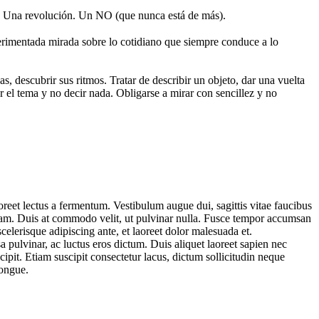
 Una revolución. Un NO (que nunca está de más).
rimentada mirada sobre lo cotidiano que siempre conduce a lo
s, descubrir sus ritmos. Tratar de describir un objeto, dar una vuelta
r el tema y no decir nada. Obligarse a mirar con sencillez y no
reet lectus a fermentum. Vestibulum augue dui, sagittis vitae faucibus
s quam. Duis at commodo velit, ut pulvinar nulla. Fusce tempor accumsan
celerisque adipiscing ante, et laoreet dolor malesuada et.
a pulvinar, ac luctus eros dictum. Duis aliquet laoreet sapien nec
pit. Etiam suscipit consectetur lacus, dictum sollicitudin neque
congue.