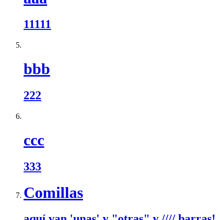
11111
bbb
222
ccc
333
Comillas
aquí van 'unas' y "otras" y //// barras!