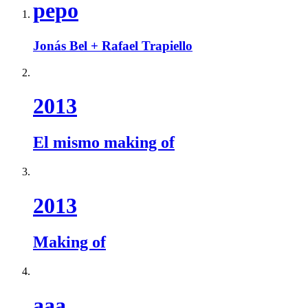
pepo
Jonás Bel + Rafael Trapiello
2013
El mismo making of
2013
Making of
aaa