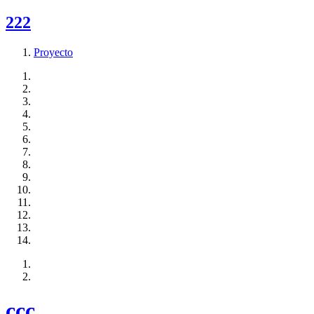
222
Proyecto
ccc