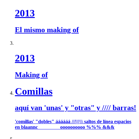
2013
El mismo making of
2013
Making of
Comillas
aquí van 'unas' y "otras" y //// barras!
'comillas' "dobles" áááááá ///|||\\\ saltos de línea espacios
en blaannc oooooooooo %%% &&&