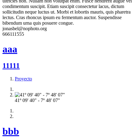
ultricies non. Nullam non volutpat enim. Fusce hendrerit augue vel
condimentum suscipit. Etiam suscipit consectetur lacus, dictum
sollicitudin neque luctus ut. Morbi et lobortis mauris, quis pharetra
lectus. Cras rhoncus ipsum eu fermentum auctor. Suspendisse
bibendum urna quis posuere congue.
jonasbel@nophoto.org
666111555
aaa
11111
Proyecto
41º 09' 40" - 7º 48' 07"
bbb