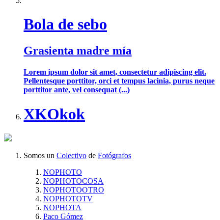
Bola de sebo
Grasienta madre mía
Lorem ipsum dolor sit amet, consectetur adipiscing elit.
Pellentesque porttitor, orci et tempus lacinia, purus neque
porttitor ante, vel consequat (...)
XKOkok
Somos un
Colectivo
de
Fotógrafos
NOPHOTO
NOPHOTOCOSA
NOPHOTOOTRO
NOPHOTOTV
NOPHOTA
Paco Gómez