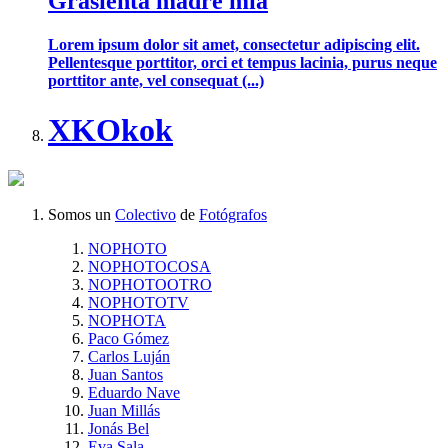
Grasienta madre mía
Lorem ipsum dolor sit amet, consectetur adipiscing elit.
Pellentesque porttitor, orci et tempus lacinia, purus neque
porttitor ante, vel consequat (...)
XKOkok
Somos un
Colectivo
de
Fotógrafos
NOPHOTO
NOPHOTOCOSA
NOPHOTOOTRO
NOPHOTOTV
NOPHOTA
Paco Gómez
Carlos Luján
Juan Santos
Eduardo Nave
Juan Millás
Jonás Bel
Eva Sala