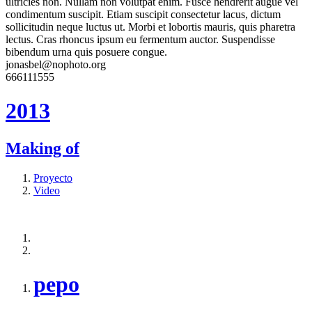
ultricies non. Nullam non volutpat enim. Fusce hendrerit augue vel
condimentum suscipit. Etiam suscipit consectetur lacus, dictum
sollicitudin neque luctus ut. Morbi et lobortis mauris, quis pharetra
lectus. Cras rhoncus ipsum eu fermentum auctor. Suspendisse
bibendum urna quis posuere congue.
jonasbel@nophoto.org
666111555
2013
Making of
Proyecto
Video
pepo