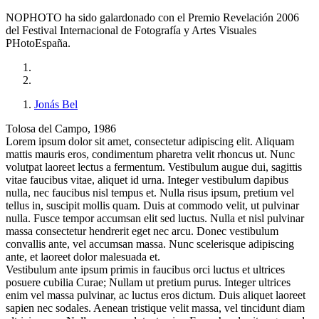
NOPHOTO ha sido galardonado con el Premio Revelación 2006
del Festival Internacional de Fotografía y Artes Visuales
PHotoEspaña.
Jonás Bel
Tolosa del Campo, 1986
Lorem ipsum dolor sit amet, consectetur adipiscing elit. Aliquam
mattis mauris eros, condimentum pharetra velit rhoncus ut. Nunc
volutpat laoreet lectus a fermentum. Vestibulum augue dui, sagittis
vitae faucibus vitae, aliquet id urna. Integer vestibulum dapibus
nulla, nec faucibus nisl tempus et. Nulla risus ipsum, pretium vel
tellus in, suscipit mollis quam. Duis at commodo velit, ut pulvinar
nulla. Fusce tempor accumsan elit sed luctus. Nulla et nisl pulvinar
massa consectetur hendrerit eget nec arcu. Donec vestibulum
convallis ante, vel accumsan massa. Nunc scelerisque adipiscing
ante, et laoreet dolor malesuada et.
Vestibulum ante ipsum primis in faucibus orci luctus et ultrices
posuere cubilia Curae; Nullam ut pretium purus. Integer ultrices
enim vel massa pulvinar, ac luctus eros dictum. Duis aliquet laoreet
sapien nec sodales. Aenean tristique velit massa, vel tincidunt diam