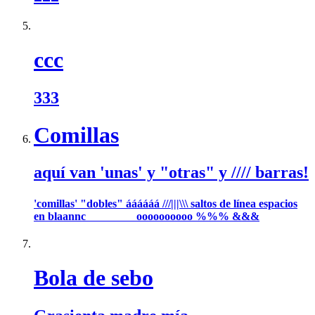
ccc
333
Comillas
aquí van 'unas' y "otras" y //// barras!
'comillas' "dobles" áááááá ///|||\\\ saltos de línea espacios
en blaannc oooooooooo %%% &&&
Bola de sebo