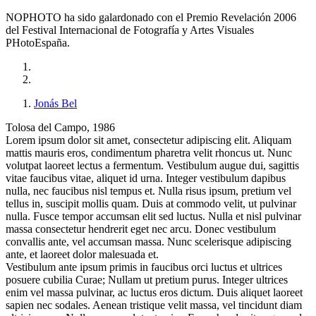
NOPHOTO ha sido galardonado con el Premio Revelación 2006
del Festival Internacional de Fotografía y Artes Visuales
PHotoEspaña.
Jonás Bel
Tolosa del Campo, 1986
Lorem ipsum dolor sit amet, consectetur adipiscing elit. Aliquam
mattis mauris eros, condimentum pharetra velit rhoncus ut. Nunc
volutpat laoreet lectus a fermentum. Vestibulum augue dui, sagittis
vitae faucibus vitae, aliquet id urna. Integer vestibulum dapibus
nulla, nec faucibus nisl tempus et. Nulla risus ipsum, pretium vel
tellus in, suscipit mollis quam. Duis at commodo velit, ut pulvinar
nulla. Fusce tempor accumsan elit sed luctus. Nulla et nisl pulvinar
massa consectetur hendrerit eget nec arcu. Donec vestibulum
convallis ante, vel accumsan massa. Nunc scelerisque adipiscing
ante, et laoreet dolor malesuada et.
Vestibulum ante ipsum primis in faucibus orci luctus et ultrices
posuere cubilia Curae; Nullam ut pretium purus. Integer ultrices
enim vel massa pulvinar, ac luctus eros dictum. Duis aliquet laoreet
sapien nec sodales. Aenean tristique velit massa, vel tincidunt diam