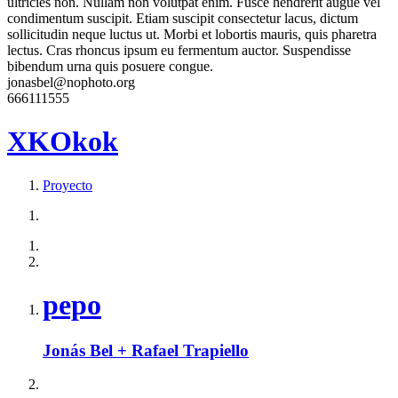
ultricies non. Nullam non volutpat enim. Fusce hendrerit augue vel
condimentum suscipit. Etiam suscipit consectetur lacus, dictum
sollicitudin neque luctus ut. Morbi et lobortis mauris, quis pharetra
lectus. Cras rhoncus ipsum eu fermentum auctor. Suspendisse
bibendum urna quis posuere congue.
jonasbel@nophoto.org
666111555
XKOkok
Proyecto
pepo
Jonás Bel + Rafael Trapiello