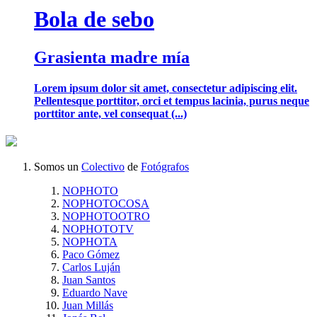
Bola de sebo
Grasienta madre mía
Lorem ipsum dolor sit amet, consectetur adipiscing elit.
Pellentesque porttitor, orci et tempus lacinia, purus neque
porttitor ante, vel consequat (...)
Somos un
Colectivo
de
Fotógrafos
NOPHOTO
NOPHOTOCOSA
NOPHOTOOTRO
NOPHOTOTV
NOPHOTA
Paco Gómez
Carlos Luján
Juan Santos
Eduardo Nave
Juan Millás