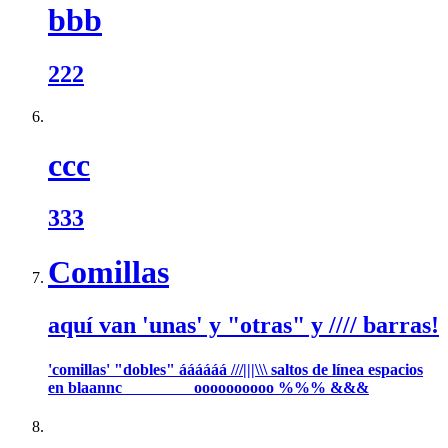
bbb
222
ccc
333
Comillas
aquí van 'unas' y "otras" y //// barras!
'comillas' "dobles" áááááá ///|||\\\ saltos de línea espacios
en blaannc oooooooooo %%% &&&