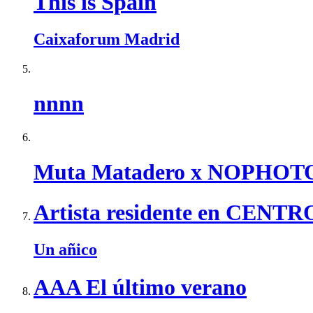
This is Spain
Caixaforum Madrid
nnnn
Muta Matadero x NOPHOT
Artista residente en CEN
Un añico
AAA El último verano