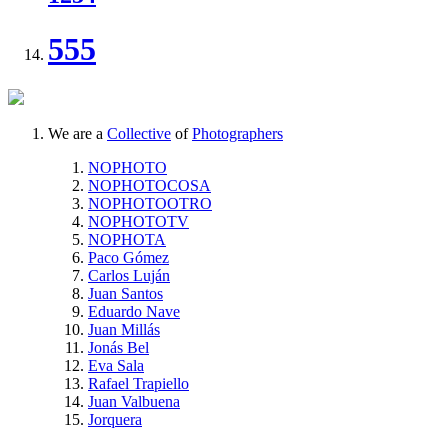
555
We are a
Collective
of
Photographers
NOPHOTO
NOPHOTOCOSA
NOPHOTOOTRO
NOPHOTOTV
NOPHOTA
Paco Gómez
Carlos Luján
Juan Santos
Eduardo Nave
Juan Millás
Jonás Bel
Eva Sala
Rafael Trapiello
Juan Valbuena
Jorquera