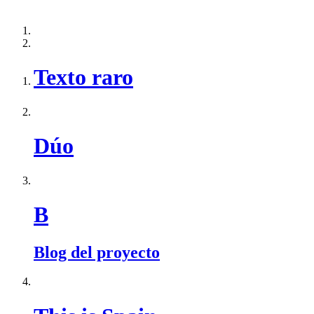
Texto raro
Dúo
B
Blog del proyecto