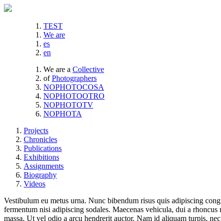
TEST
We are
es
en
We are a
Collective
of
Photographers
NOPHOTOCOSA
NOPHOTOOTRO
NOPHOTOTV
NOPHOTA
Projects
Chronicles
Publications
Exhibitions
Assignments
Biography
Videos
Vestibulum eu metus urna. Nunc bibendum risus quis adipiscing congue
fermentum nisi adipiscing sodales. Maecenas vehicula, dui a rhoncus m
massa. Ut vel odio a arcu hendrerit auctor. Nam id aliquam turpis, nec