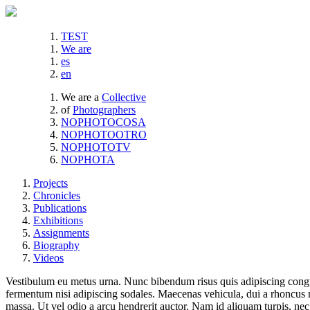
TEST
We are
es
en
We are a
Collective
of
Photographers
NOPHOTOCOSA
NOPHOTOOTRO
NOPHOTOTV
NOPHOTA
Projects
Chronicles
Publications
Exhibitions
Assignments
Biography
Videos
Vestibulum eu metus urna. Nunc bibendum risus quis adipiscing congue
fermentum nisi adipiscing sodales. Maecenas vehicula, dui a rhoncus m
massa. Ut vel odio a arcu hendrerit auctor. Nam id aliquam turpis, nec