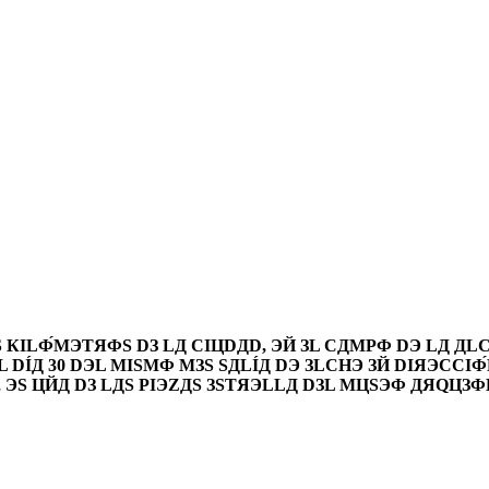
Ф́MЭTЯФS DЗ LД CIЦDДD, ЭЙ ЗL CДMPФ DЭ LД ДLCЦDIД,
DÍД 30 DЭL MISMФ MЗS SДLÍД DЭ ЗLCHЭ ЗЙ DIЯЭCCIФ́
 ЭS ЦЙД DЗ LДS PIЭZДS ЗSTЯЭLLД DЗL MЦSЭФ ДЯQЦЗ