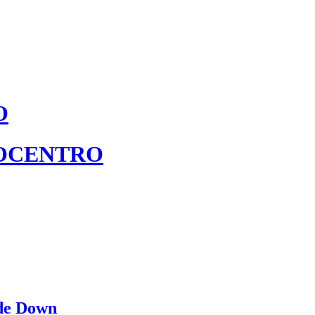
O
TROCENTRO
 de Down