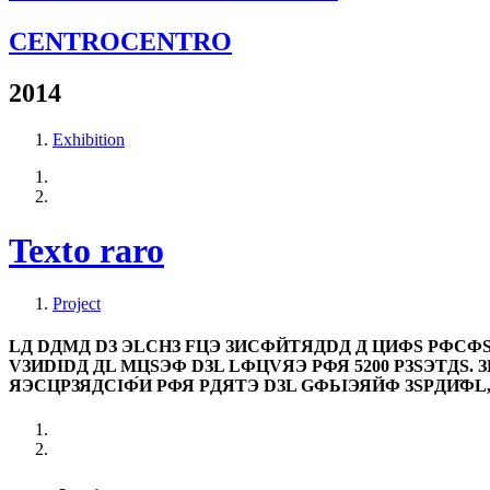
CENTROCENTRO
2014
Exhibition
Texto raro
Project
LД DДMД DЗ ЭLCHЗ FЦЭ ЗИCФЙTЯДDД Д ЦИФS PФCФS КIL
VЗИDIDД ДL MЦSЭФ DЗL LФЦVЯЭ PФЯ 5200 PЗSЭTДS. ЗL 
ЯЭCЦPЗЯДCIФ́И PФЯ PДЯTЭ DЗL GФЬIЭЯЙФ ЗSPДИ̃ФL,