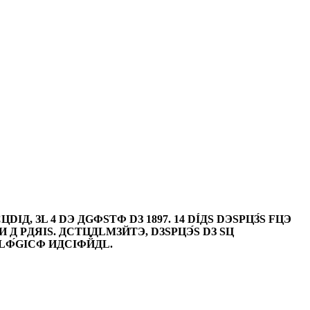
 ЗL 4 DЭ ДGФSTФ DЗ 1897. 14 DÍДS DЭSPЦЗ́S FЦЭ
И Д PДЯIS. ДCTЦДLMЗЙTЭ, DЗSPЦЭ́S DЗ SЦ
ФLФ́GICФ ИДCIФЙДL.