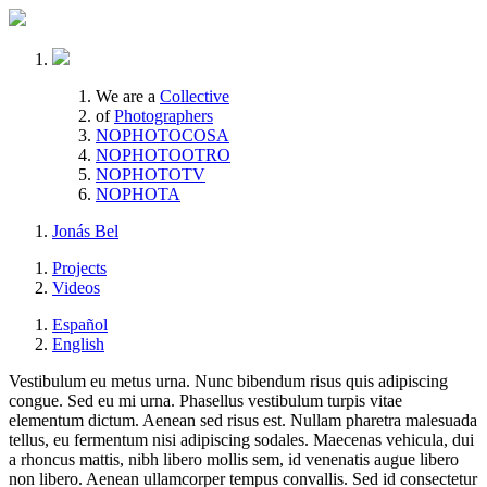
We are a
Collective
of
Photographers
NOPHOTOCOSA
NOPHOTOOTRO
NOPHOTOTV
NOPHOTA
Jonás Bel
Projects
Videos
Español
English
Vestibulum eu metus urna. Nunc bibendum risus quis adipiscing
congue. Sed eu mi urna. Phasellus vestibulum turpis vitae
elementum dictum. Aenean sed risus est. Nullam pharetra malesuada
tellus, eu fermentum nisi adipiscing sodales. Maecenas vehicula, dui
a rhoncus mattis, nibh libero mollis sem, id venenatis augue libero
non libero. Aenean ullamcorper tempus convallis. Sed id consectetur