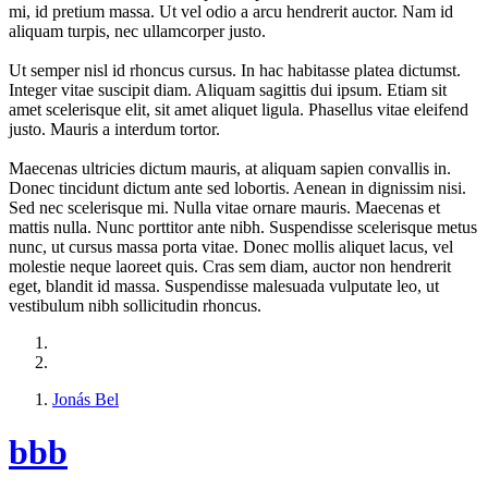
mi, id pretium massa. Ut vel odio a arcu hendrerit auctor. Nam id
aliquam turpis, nec ullamcorper justo.
Ut semper nisl id rhoncus cursus. In hac habitasse platea dictumst.
Integer vitae suscipit diam. Aliquam sagittis dui ipsum. Etiam sit
amet scelerisque elit, sit amet aliquet ligula. Phasellus vitae eleifend
justo. Mauris a interdum tortor.
Maecenas ultricies dictum mauris, at aliquam sapien convallis in.
Donec tincidunt dictum ante sed lobortis. Aenean in dignissim nisi.
Sed nec scelerisque mi. Nulla vitae ornare mauris. Maecenas et
mattis nulla. Nunc porttitor ante nibh. Suspendisse scelerisque metus
nunc, ut cursus massa porta vitae. Donec mollis aliquet lacus, vel
molestie neque laoreet quis. Cras sem diam, auctor non hendrerit
eget, blandit id massa. Suspendisse malesuada vulputate leo, ut
vestibulum nibh sollicitudin rhoncus.
Jonás Bel
bbb