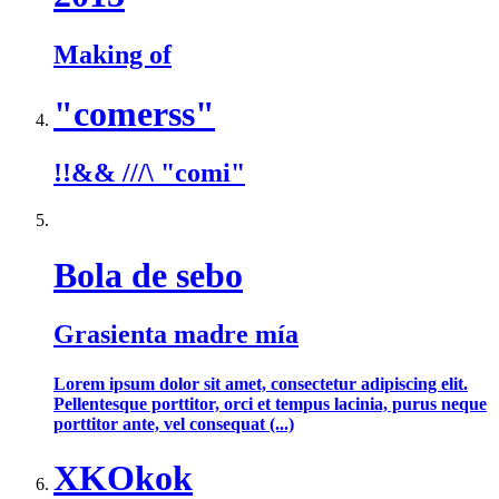
Making of
"comerss"
!!&& ///\ "comi"
Bola de sebo
Grasienta madre mía
Lorem ipsum dolor sit amet, consectetur adipiscing elit.
Pellentesque porttitor, orci et tempus lacinia, purus neque
porttitor ante, vel consequat (...)
XKOkok