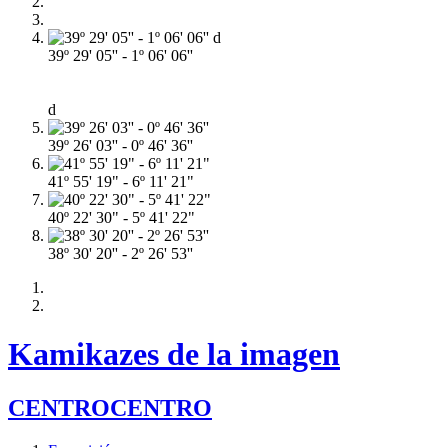
39º 29' 05'' - 1º 06' 06''
d
39º 26' 03'' - 0º 46' 36''
41º 55' 19" - 6º 11' 21"
40º 22' 30" - 5º 41' 22"
38º 30' 20'' - 2º 26' 53''
Kamikazes de la imagen
CENTROCENTRO