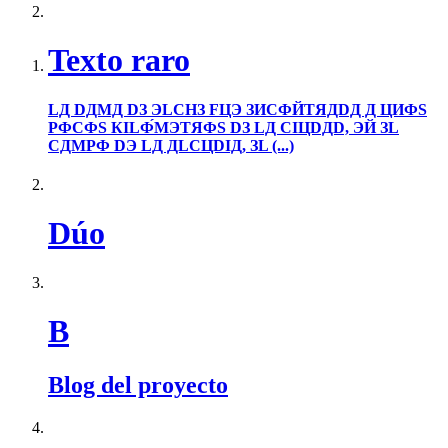
Texto raro
LД DДMД DЗ ЭLCHЗ FЦЭ ЗИCФЙTЯДDД Д ЦИФS
PФCФS КILФ́MЭTЯФS DЗ LД CIЦDДD, ЭЙ ЗL
CДMPФ DЭ LД ДLCЦDIД, ЗL (...)
Dúo
B
Blog del proyecto