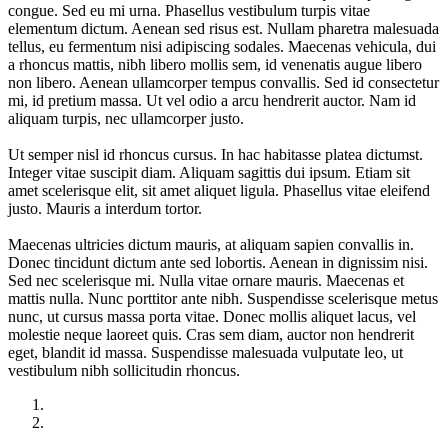
congue. Sed eu mi urna. Phasellus vestibulum turpis vitae
elementum dictum. Aenean sed risus est. Nullam pharetra malesuada
tellus, eu fermentum nisi adipiscing sodales. Maecenas vehicula, dui
a rhoncus mattis, nibh libero mollis sem, id venenatis augue libero
non libero. Aenean ullamcorper tempus convallis. Sed id consectetur
mi, id pretium massa. Ut vel odio a arcu hendrerit auctor. Nam id
aliquam turpis, nec ullamcorper justo.
Ut semper nisl id rhoncus cursus. In hac habitasse platea dictumst.
Integer vitae suscipit diam. Aliquam sagittis dui ipsum. Etiam sit
amet scelerisque elit, sit amet aliquet ligula. Phasellus vitae eleifend
justo. Mauris a interdum tortor.
Maecenas ultricies dictum mauris, at aliquam sapien convallis in.
Donec tincidunt dictum ante sed lobortis. Aenean in dignissim nisi.
Sed nec scelerisque mi. Nulla vitae ornare mauris. Maecenas et
mattis nulla. Nunc porttitor ante nibh. Suspendisse scelerisque metus
nunc, ut cursus massa porta vitae. Donec mollis aliquet lacus, vel
molestie neque laoreet quis. Cras sem diam, auctor non hendrerit
eget, blandit id massa. Suspendisse malesuada vulputate leo, ut
vestibulum nibh sollicitudin rhoncus.