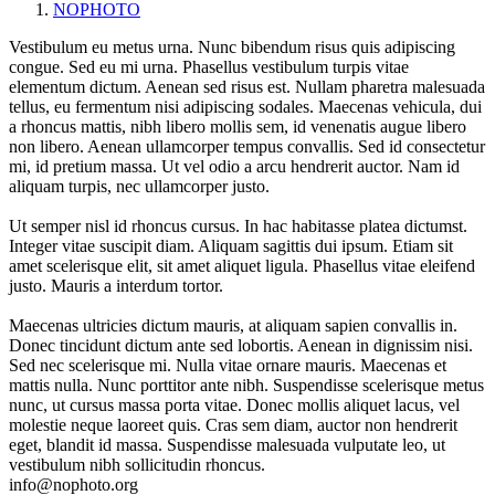
NOPHOTO
Vestibulum eu metus urna. Nunc bibendum risus quis adipiscing
congue. Sed eu mi urna. Phasellus vestibulum turpis vitae
elementum dictum. Aenean sed risus est. Nullam pharetra malesuada
tellus, eu fermentum nisi adipiscing sodales. Maecenas vehicula, dui
a rhoncus mattis, nibh libero mollis sem, id venenatis augue libero
non libero. Aenean ullamcorper tempus convallis. Sed id consectetur
mi, id pretium massa. Ut vel odio a arcu hendrerit auctor. Nam id
aliquam turpis, nec ullamcorper justo.
Ut semper nisl id rhoncus cursus. In hac habitasse platea dictumst.
Integer vitae suscipit diam. Aliquam sagittis dui ipsum. Etiam sit
amet scelerisque elit, sit amet aliquet ligula. Phasellus vitae eleifend
justo. Mauris a interdum tortor.
Maecenas ultricies dictum mauris, at aliquam sapien convallis in.
Donec tincidunt dictum ante sed lobortis. Aenean in dignissim nisi.
Sed nec scelerisque mi. Nulla vitae ornare mauris. Maecenas et
mattis nulla. Nunc porttitor ante nibh. Suspendisse scelerisque metus
nunc, ut cursus massa porta vitae. Donec mollis aliquet lacus, vel
molestie neque laoreet quis. Cras sem diam, auctor non hendrerit
eget, blandit id massa. Suspendisse malesuada vulputate leo, ut
vestibulum nibh sollicitudin rhoncus.
info@nophoto.org