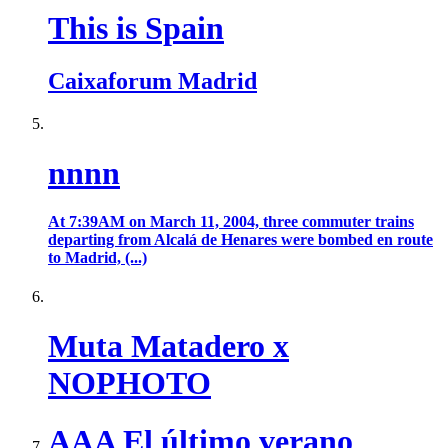
This is Spain
Caixaforum Madrid
nnnn
At 7:39AM on March 11, 2004, three commuter trains
departing from Alcalá de Henares were bombed en route
to Madrid, (...)
Muta Matadero x
NOPHOTO
AAA El último verano