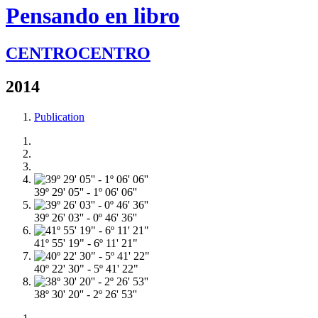
Pensando en libro
CENTROCENTRO
2014
Publication
39º 29' 05'' - 1º 06' 06''
39º 26' 03'' - 0º 46' 36''
41º 55' 19" - 6º 11' 21"
40º 22' 30" - 5º 41' 22"
38º 30' 20'' - 2º 26' 53''