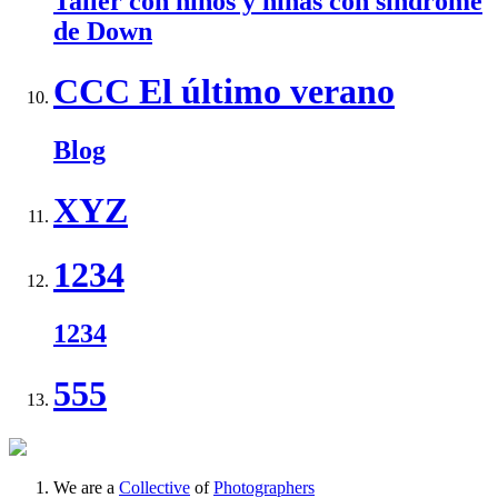
Taller con niños y niñas con síndrome
de Down
CCC El último verano
Blog
XYZ
1234
1234
555
We are a
Collective
of
Photographers