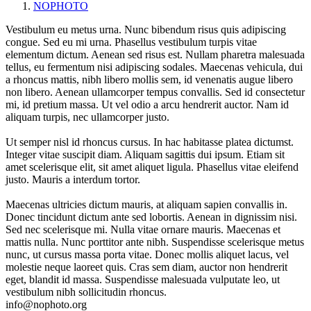
NOPHOTO
Vestibulum eu metus urna. Nunc bibendum risus quis adipiscing
congue. Sed eu mi urna. Phasellus vestibulum turpis vitae
elementum dictum. Aenean sed risus est. Nullam pharetra malesuada
tellus, eu fermentum nisi adipiscing sodales. Maecenas vehicula, dui
a rhoncus mattis, nibh libero mollis sem, id venenatis augue libero
non libero. Aenean ullamcorper tempus convallis. Sed id consectetur
mi, id pretium massa. Ut vel odio a arcu hendrerit auctor. Nam id
aliquam turpis, nec ullamcorper justo.
Ut semper nisl id rhoncus cursus. In hac habitasse platea dictumst.
Integer vitae suscipit diam. Aliquam sagittis dui ipsum. Etiam sit
amet scelerisque elit, sit amet aliquet ligula. Phasellus vitae eleifend
justo. Mauris a interdum tortor.
Maecenas ultricies dictum mauris, at aliquam sapien convallis in.
Donec tincidunt dictum ante sed lobortis. Aenean in dignissim nisi.
Sed nec scelerisque mi. Nulla vitae ornare mauris. Maecenas et
mattis nulla. Nunc porttitor ante nibh. Suspendisse scelerisque metus
nunc, ut cursus massa porta vitae. Donec mollis aliquet lacus, vel
molestie neque laoreet quis. Cras sem diam, auctor non hendrerit
eget, blandit id massa. Suspendisse malesuada vulputate leo, ut
vestibulum nibh sollicitudin rhoncus.
info@nophoto.org