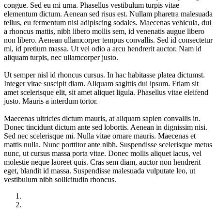
congue. Sed eu mi urna. Phasellus vestibulum turpis vitae
elementum dictum. Aenean sed risus est. Nullam pharetra malesuada
tellus, eu fermentum nisi adipiscing sodales. Maecenas vehicula, dui
a rhoncus mattis, nibh libero mollis sem, id venenatis augue libero
non libero. Aenean ullamcorper tempus convallis. Sed id consectetur
mi, id pretium massa. Ut vel odio a arcu hendrerit auctor. Nam id
aliquam turpis, nec ullamcorper justo.
Ut semper nisl id rhoncus cursus. In hac habitasse platea dictumst.
Integer vitae suscipit diam. Aliquam sagittis dui ipsum. Etiam sit
amet scelerisque elit, sit amet aliquet ligula. Phasellus vitae eleifend
justo. Mauris a interdum tortor.
Maecenas ultricies dictum mauris, at aliquam sapien convallis in.
Donec tincidunt dictum ante sed lobortis. Aenean in dignissim nisi.
Sed nec scelerisque mi. Nulla vitae ornare mauris. Maecenas et
mattis nulla. Nunc porttitor ante nibh. Suspendisse scelerisque metus
nunc, ut cursus massa porta vitae. Donec mollis aliquet lacus, vel
molestie neque laoreet quis. Cras sem diam, auctor non hendrerit
eget, blandit id massa. Suspendisse malesuada vulputate leo, ut
vestibulum nibh sollicitudin rhoncus.