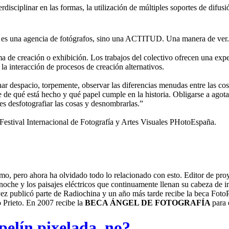
erdisciplinar en las formas, la utilización de múltiples soportes de difu
 una agencia de fotógrafos, sino una ACTITUD. Una manera de ver.
de creación o exhibición. Los trabajos del colectivo ofrecen una expe
 la interacción de procesos de creación alternativos.
nar despacio, torpemente, observar las diferencias menudas entre las cosa
se de qué está hecho y qué papel cumple en la historia. Obligarse a agota
 es desfotografiar las cosas y desnombrarlas.”
tival Internacional de Fotografía y Artes Visuales PHotoEspaña.
mo, pero ahora ha olvidado todo lo relacionado con esto. Editor de p
che y los paisajes eléctricos que continuamente llenan su cabeza de in
 Pez publicó parte de Radiochina y un año más tarde recibe la beca Fot
o Prieto. En 2007 recibe la
BECA ÁNGEL DE FOTOGRAFÍA
para 
 pelín pixelada, no?