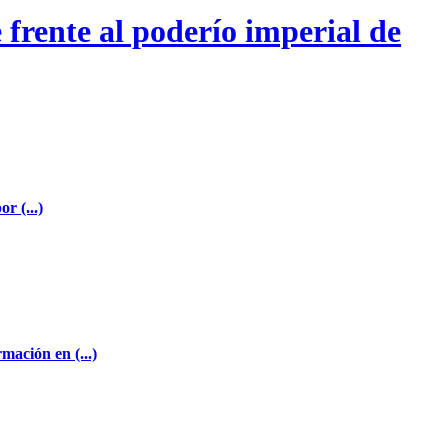
 frente al poderío imperial de
r (...)
mación en (...)