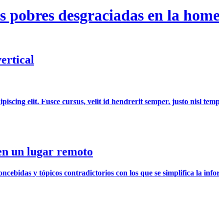
as pobres desgraciadas en la home
ertical
cing elit. Fusce cursus, velit id hendrerit semper, justo nisl tempo
 en un lugar remoto
ncebidas y tópicos contradictorios con los que se simplifica la infor