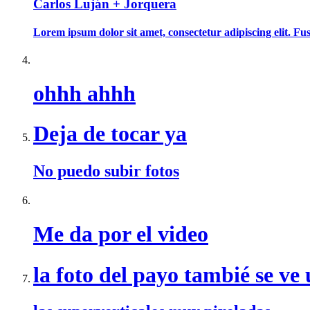
Carlos Luján + Jorquera
Lorem ipsum dolor sit amet, consectetur adipiscing elit. Fusce
ohhh ahhh
Deja de tocar ya
No puedo subir fotos
Me da por el video
la foto del payo tambié se ve