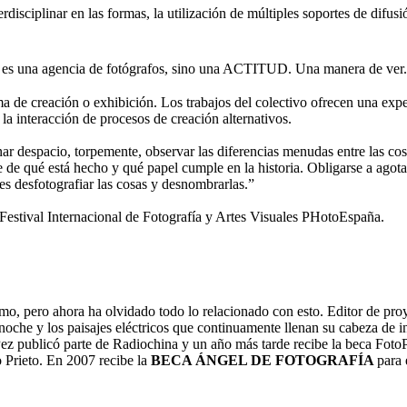
erdisciplinar en las formas, la utilización de múltiples soportes de difu
 una agencia de fotógrafos, sino una ACTITUD. Una manera de ver.
de creación o exhibición. Los trabajos del colectivo ofrecen una expe
 la interacción de procesos de creación alternativos.
nar despacio, torpemente, observar las diferencias menudas entre las cosa
se de qué está hecho y qué papel cumple en la historia. Obligarse a agota
 es desfotografiar las cosas y desnombrarlas.”
tival Internacional de Fotografía y Artes Visuales PHotoEspaña.
mo, pero ahora ha olvidado todo lo relacionado con esto. Editor de p
che y los paisajes eléctricos que continuamente llenan su cabeza de in
 Pez publicó parte de Radiochina y un año más tarde recibe la beca Fot
o Prieto. En 2007 recibe la
BECA ÁNGEL DE FOTOGRAFÍA
para 