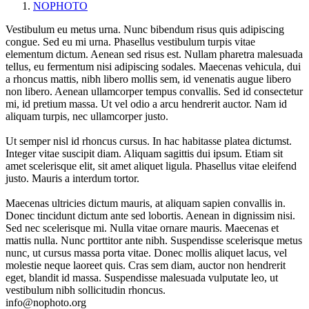
NOPHOTO
Vestibulum eu metus urna. Nunc bibendum risus quis adipiscing
congue. Sed eu mi urna. Phasellus vestibulum turpis vitae
elementum dictum. Aenean sed risus est. Nullam pharetra malesuada
tellus, eu fermentum nisi adipiscing sodales. Maecenas vehicula, dui
a rhoncus mattis, nibh libero mollis sem, id venenatis augue libero
non libero. Aenean ullamcorper tempus convallis. Sed id consectetur
mi, id pretium massa. Ut vel odio a arcu hendrerit auctor. Nam id
aliquam turpis, nec ullamcorper justo.
Ut semper nisl id rhoncus cursus. In hac habitasse platea dictumst.
Integer vitae suscipit diam. Aliquam sagittis dui ipsum. Etiam sit
amet scelerisque elit, sit amet aliquet ligula. Phasellus vitae eleifend
justo. Mauris a interdum tortor.
Maecenas ultricies dictum mauris, at aliquam sapien convallis in.
Donec tincidunt dictum ante sed lobortis. Aenean in dignissim nisi.
Sed nec scelerisque mi. Nulla vitae ornare mauris. Maecenas et
mattis nulla. Nunc porttitor ante nibh. Suspendisse scelerisque metus
nunc, ut cursus massa porta vitae. Donec mollis aliquet lacus, vel
molestie neque laoreet quis. Cras sem diam, auctor non hendrerit
eget, blandit id massa. Suspendisse malesuada vulputate leo, ut
vestibulum nibh sollicitudin rhoncus.
info@nophoto.org