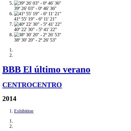
39º 26' 03'' - 0º 46' 36''
41º 55' 19" - 6º 11' 21"
40º 22' 30" - 5º 41' 22"
38º 30' 20'' - 2º 26' 53''
BBB El último verano
CENTROCENTRO
2014
Exhibition