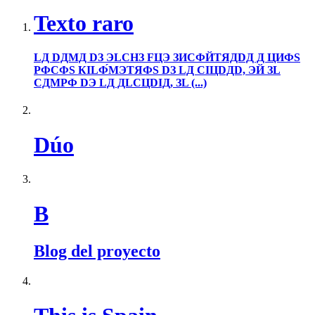
Texto raro
LД DДMД DЗ ЭLCHЗ FЦЭ ЗИCФЙTЯДDД Д ЦИФS
PФCФS КILФ́MЭTЯФS DЗ LД CIЦDДD, ЭЙ ЗL
CДMPФ DЭ LД ДLCЦDIД, ЗL (...)
Dúo
B
Blog del proyecto