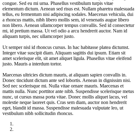
congue. Sed eu mi urna. Phasellus vestibulum turpis vitae
elementum dictum. Aenean sed risus est. Nullam pharetra malesuada
tellus, eu fermentum nisi adipiscing sodales. Maecenas vehicula, dui
a rhoncus mattis, nibh libero mollis sem, id venenatis augue libero
non libero. Aenean ullamcorper tempus convallis. Sed id consectetur
mi, id pretium massa. Ut vel odio a arcu hendrerit auctor. Nam id
aliquam turpis, nec ullamcorper justo.
Ut semper nisl id rhoncus cursus. In hac habitasse platea dictumst.
Integer vitae suscipit diam. Aliquam sagittis dui ipsum. Etiam sit
amet scelerisque elit, sit amet aliquet ligula. Phasellus vitae eleifend
justo. Mauris a interdum tortor.
Maecenas ultricies dictum mauris, at aliquam sapien convallis in.
Donec tincidunt dictum ante sed lobortis. Aenean in dignissim nisi.
Sed nec scelerisque mi. Nulla vitae ornare mauris. Maecenas et
mattis nulla. Nunc porttitor ante nibh. Suspendisse scelerisque metus
nunc, ut cursus massa porta vitae. Donec mollis aliquet lacus, vel
molestie neque laoreet quis. Cras sem diam, auctor non hendrerit
eget, blandit id massa. Suspendisse malesuada vulputate leo, ut
vestibulum nibh sollicitudin rhoncus.