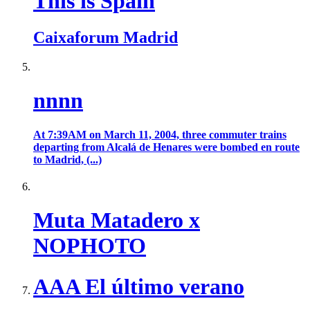
This is Spain
Caixaforum Madrid
nnnn
At 7:39AM on March 11, 2004, three commuter trains
departing from Alcalá de Henares were bombed en route
to Madrid, (...)
Muta Matadero x
NOPHOTO
AAA El último verano