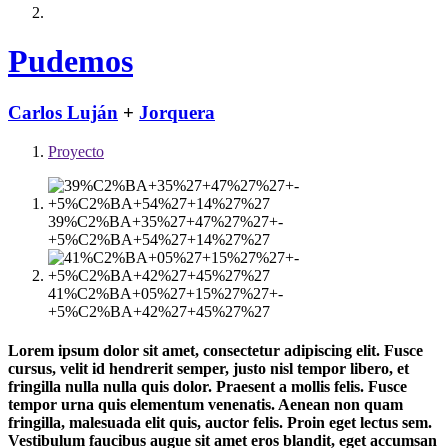
Pudemos
Carlos Luján
+
Jorquera
Proyecto
39%C2%BA+35%27+47%27%27+-
+5%C2%BA+54%27+14%27%27
41%C2%BA+05%27+15%27%27+-
+5%C2%BA+42%27+45%27%27
Lorem ipsum dolor sit amet, consectetur adipiscing elit. Fusce
cursus, velit id hendrerit semper, justo nisl tempor libero, et
fringilla nulla nulla quis dolor. Praesent a mollis felis. Fusce
tempor urna quis elementum venenatis. Aenean non quam
fringilla, malesuada elit quis, auctor felis. Proin eget lectus sem.
Vestibulum faucibus augue sit amet eros blandit, eget accumsan