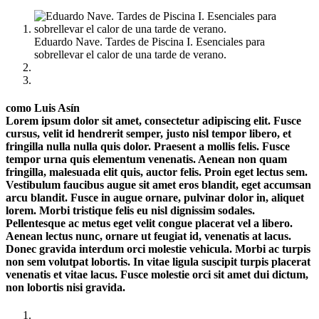
Eduardo Nave. Tardes de Piscina I. Esenciales para
sobrellevar el calor de una tarde de verano.
como Luis Asín
Lorem ipsum dolor sit amet, consectetur adipiscing elit. Fusce
cursus, velit id hendrerit semper, justo nisl tempor libero, et
fringilla nulla nulla quis dolor. Praesent a mollis felis. Fusce
tempor urna quis elementum venenatis. Aenean non quam
fringilla, malesuada elit quis, auctor felis. Proin eget lectus sem.
Vestibulum faucibus augue sit amet eros blandit, eget accumsan
arcu blandit. Fusce in augue ornare, pulvinar dolor in, aliquet
lorem. Morbi tristique felis eu nisl dignissim sodales.
Pellentesque ac metus eget velit congue placerat vel a libero.
Aenean lectus nunc, ornare ut feugiat id, venenatis at lacus.
Donec gravida interdum orci molestie vehicula. Morbi ac turpis
non sem volutpat lobortis. In vitae ligula suscipit turpis placerat
venenatis et vitae lacus. Fusce molestie orci sit amet dui dictum,
non lobortis nisi gravida.