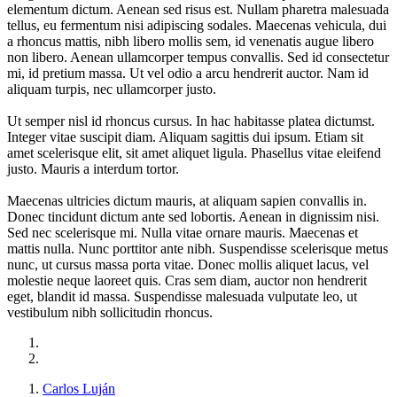
elementum dictum. Aenean sed risus est. Nullam pharetra malesuada
tellus, eu fermentum nisi adipiscing sodales. Maecenas vehicula, dui
a rhoncus mattis, nibh libero mollis sem, id venenatis augue libero
non libero. Aenean ullamcorper tempus convallis. Sed id consectetur
mi, id pretium massa. Ut vel odio a arcu hendrerit auctor. Nam id
aliquam turpis, nec ullamcorper justo.
Ut semper nisl id rhoncus cursus. In hac habitasse platea dictumst.
Integer vitae suscipit diam. Aliquam sagittis dui ipsum. Etiam sit
amet scelerisque elit, sit amet aliquet ligula. Phasellus vitae eleifend
justo. Mauris a interdum tortor.
Maecenas ultricies dictum mauris, at aliquam sapien convallis in.
Donec tincidunt dictum ante sed lobortis. Aenean in dignissim nisi.
Sed nec scelerisque mi. Nulla vitae ornare mauris. Maecenas et
mattis nulla. Nunc porttitor ante nibh. Suspendisse scelerisque metus
nunc, ut cursus massa porta vitae. Donec mollis aliquet lacus, vel
molestie neque laoreet quis. Cras sem diam, auctor non hendrerit
eget, blandit id massa. Suspendisse malesuada vulputate leo, ut
vestibulum nibh sollicitudin rhoncus.
Carlos Luján