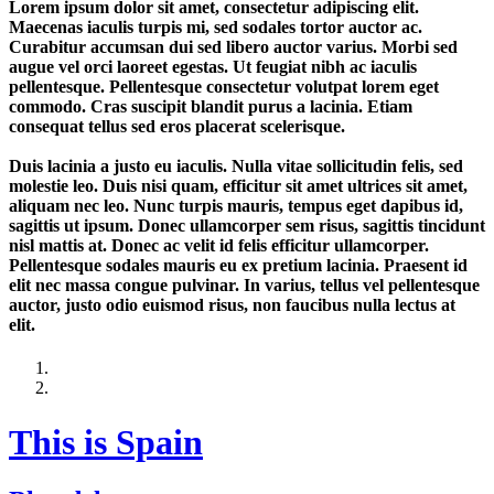
Lorem ipsum dolor sit amet, consectetur adipiscing elit.
Maecenas iaculis turpis mi, sed sodales tortor auctor ac.
Curabitur accumsan dui sed libero auctor varius. Morbi sed
augue vel orci laoreet egestas. Ut feugiat nibh ac iaculis
pellentesque. Pellentesque consectetur volutpat lorem eget
commodo. Cras suscipit blandit purus a lacinia. Etiam
consequat tellus sed eros placerat scelerisque.
Duis lacinia a justo eu iaculis. Nulla vitae sollicitudin felis, sed
molestie leo. Duis nisi quam, efficitur sit amet ultrices sit amet,
aliquam nec leo. Nunc turpis mauris, tempus eget dapibus id,
sagittis ut ipsum. Donec ullamcorper sem risus, sagittis tincidunt
nisl mattis at. Donec ac velit id felis efficitur ullamcorper.
Pellentesque sodales mauris eu ex pretium lacinia. Praesent id
elit nec massa congue pulvinar. In varius, tellus vel pellentesque
auctor, justo odio euismod risus, non faucibus nulla lectus at
elit.
This is Spain