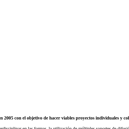
2005 con el objetivo de hacer viables proyectos individuales y c
erdisciplinar en las formas, la utilización de múltiples soportes de difu