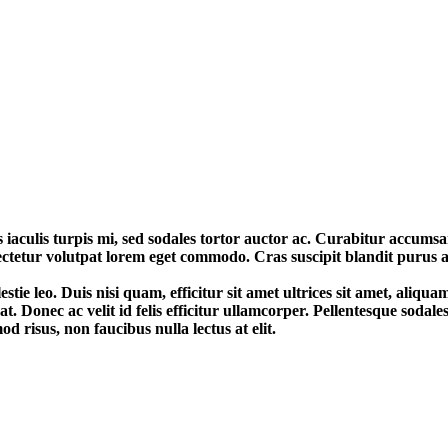
 iaculis turpis mi, sed sodales tortor auctor ac. Curabitur accumsa
sectetur volutpat lorem eget commodo. Cras suscipit blandit purus a 
molestie leo. Duis nisi quam, efficitur sit amet ultrices sit amet, aliq
at. Donec ac velit id felis efficitur ullamcorper. Pellentesque sodal
od risus, non faucibus nulla lectus at elit.