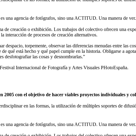
 una agencia de fotógrafos, sino una ACTITUD. Una manera de ver.
de creación o exhibición. Los trabajos del colectivo ofrecen una expe
 la interacción de procesos de creación alternativos.
nar despacio, torpemente, observar las diferencias menudas entre las cosa
se de qué está hecho y qué papel cumple en la historia. Obligarse a agota
 es desfotografiar las cosas y desnombrarlas.”
tival Internacional de Fotografía y Artes Visuales PHotoEspaña.
2005 con el objetivo de hacer viables proyectos individuales y c
erdisciplinar en las formas, la utilización de múltiples soportes de difu
 una agencia de fotógrafos, sino una ACTITUD. Una manera de ver.
de creación o exhibición. Los trabajos del colectivo ofrecen una expe