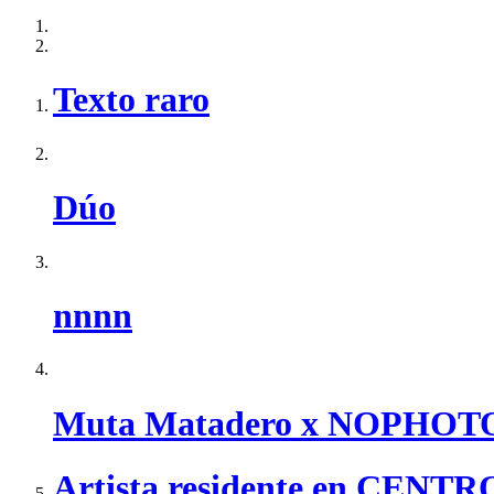
Texto raro
Dúo
nnnn
Muta Matadero x NOPHOT
Artista residente en CEN