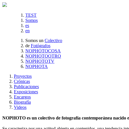
TEST
Somos
es
en
Somos un
Colectivo
de
Fotógrafos
NOPHOTOCOSA
NOPHOTOOTRO
NOPHOTOTV
NOPHOTA
Proyectos
Crónicas
Publicaciones
Exposiciones
Encargos
Biografía
Videos
NOPHOTO es un colectivo de fotografía contemporánea nacido en 
Se caracteriza por una actitud abierta en contenidos, una tendencia int