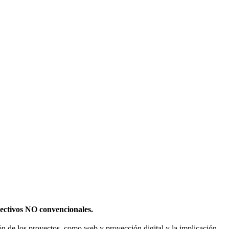
olectivos NO convencionales.
sión de los proyectos, como web y proyección digital y la implicación