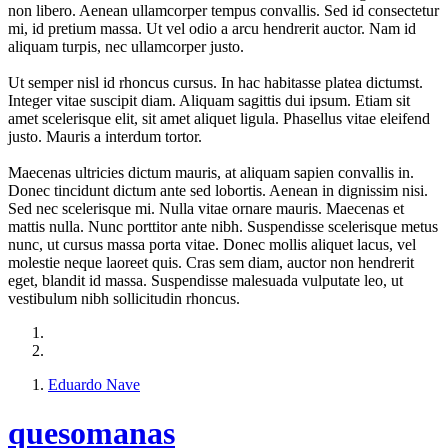
non libero. Aenean ullamcorper tempus convallis. Sed id consectetur
mi, id pretium massa. Ut vel odio a arcu hendrerit auctor. Nam id
aliquam turpis, nec ullamcorper justo.
Ut semper nisl id rhoncus cursus. In hac habitasse platea dictumst.
Integer vitae suscipit diam. Aliquam sagittis dui ipsum. Etiam sit
amet scelerisque elit, sit amet aliquet ligula. Phasellus vitae eleifend
justo. Mauris a interdum tortor.
Maecenas ultricies dictum mauris, at aliquam sapien convallis in.
Donec tincidunt dictum ante sed lobortis. Aenean in dignissim nisi.
Sed nec scelerisque mi. Nulla vitae ornare mauris. Maecenas et
mattis nulla. Nunc porttitor ante nibh. Suspendisse scelerisque metus
nunc, ut cursus massa porta vitae. Donec mollis aliquet lacus, vel
molestie neque laoreet quis. Cras sem diam, auctor non hendrerit
eget, blandit id massa. Suspendisse malesuada vulputate leo, ut
vestibulum nibh sollicitudin rhoncus.
Eduardo Nave
quesomanas