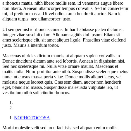
a rhoncus mattis, nibh libero mollis sem, id venenatis augue libero
non libero. Aenean ullamcorper tempus convallis. Sed id consectetur
mi, id pretium massa. Ut vel odio a arcu hendrerit auctor. Nam id
aliquam turpis, nec ullamcorper justo.
Ut semper nisl id rhoncus cursus. In hac habitasse platea dictumst.
Integer vitae suscipit diam. Aliquam sagittis dui ipsum. Etiam sit
amet scelerisque elit, sit amet aliquet ligula. Phasellus vitae eleifend
justo. Mauris a interdum tortor.
Maecenas ultricies dictum mauris, at aliquam sapien convallis in.
Donec tincidunt dictum ante sed lobortis. Aenean in dignissim nisi.
Sed nec scelerisque mi. Nulla vitae ornare mauris. Maecenas et
mattis nulla. Nunc porttitor ante nibh. Suspendisse scelerisque metus
nunc, ut cursus massa porta vitae. Donec mollis aliquet lacus, vel
molestie neque laoreet quis. Cras sem diam, auctor non hendrerit
eget, blandit id massa. Suspendisse malesuada vulputate leo, ut
vestibulum nibh sollicitudin rhoncus.
NOPHOTOCOSA
Morbi molestie velit sed arcu facilisis, sed aliquam enim mollis.