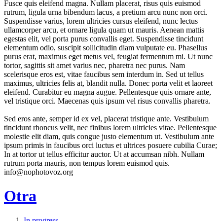
Fusce quis eleifend magna. Nullam placerat, risus quis euismod
rutrum, ligula urna bibendum lacus, a pretium arcu nunc non orci.
Suspendisse varius, lorem ultricies cursus eleifend, nunc lectus
ullamcorper arcu, et ornare ligula quam ut mauris. Aenean mattis
egestas elit, vel porta purus convallis eget. Suspendisse tincidunt
elementum odio, suscipit sollicitudin diam vulputate eu. Phasellus
purus erat, maximus eget metus vel, feugiat fermentum mi. Ut nunc
tortor, sagittis sit amet varius nec, pharetra nec purus. Nam
scelerisque eros est, vitae faucibus sem interdum in. Sed ut tellus
maximus, ultricies felis at, blandit nulla. Donec porta velit et laoreet
eleifend. Curabitur eu magna augue. Pellentesque quis ornare ante,
vel tristique orci. Maecenas quis ipsum vel risus convallis pharetra.
Sed eros ante, semper id ex vel, placerat tristique ante. Vestibulum
tincidunt rhoncus velit, nec finibus lorem ultricies vitae. Pellentesque
molestie elit diam, quis congue justo elementum ut. Vestibulum ante
ipsum primis in faucibus orci luctus et ultrices posuere cubilia Curae;
In at tortor ut tellus efficitur auctor. Ut at accumsan nibh. Nullam
rutrum porta mauris, non tempus lorem euismod quis.
info@nophotovoz.org
Otra
In progress