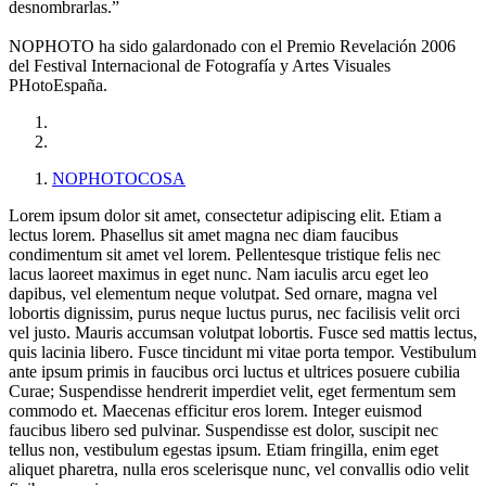
desnombrarlas.”
NOPHOTO ha sido galardonado con el Premio Revelación 2006
del Festival Internacional de Fotografía y Artes Visuales
PHotoEspaña.
NOPHOTOCOSA
Lorem ipsum dolor sit amet, consectetur adipiscing elit. Etiam a
lectus lorem. Phasellus sit amet magna nec diam faucibus
condimentum sit amet vel lorem. Pellentesque tristique felis nec
lacus laoreet maximus in eget nunc. Nam iaculis arcu eget leo
dapibus, vel elementum neque volutpat. Sed ornare, magna vel
lobortis dignissim, purus neque luctus purus, nec facilisis velit orci
vel justo. Mauris accumsan volutpat lobortis. Fusce sed mattis lectus,
quis lacinia libero. Fusce tincidunt mi vitae porta tempor. Vestibulum
ante ipsum primis in faucibus orci luctus et ultrices posuere cubilia
Curae; Suspendisse hendrerit imperdiet velit, eget fermentum sem
commodo et. Maecenas efficitur eros lorem. Integer euismod
faucibus libero sed pulvinar. Suspendisse est dolor, suscipit nec
tellus non, vestibulum egestas ipsum. Etiam fringilla, enim eget
aliquet pharetra, nulla eros scelerisque nunc, vel convallis odio velit