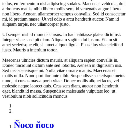
tellus, eu fermentum nisi adipiscing sodales. Maecenas vehicula, dui
a rhoncus mattis, nibh libero mollis sem, id venenatis augue libero
non libero. Aenean ullamcorper tempus convallis. Sed id consectetur
mi, id pretium massa. Ut vel odio a arcu hendrerit auctor. Nam id
aliquam turpis, nec ullamcorper justo.
Ut semper nisl id rhoncus cursus. In hac habitasse platea dictumst.
Integer vitae suscipit diam. Aliquam sagittis dui ipsum. Etiam sit
amet scelerisque elit, sit amet aliquet ligula. Phasellus vitae eleifend
justo. Mauris a interdum tortor.
Maecenas ultricies dictum mauris, at aliquam sapien convallis in.
Donec tincidunt dictum ante sed lobortis. Aenean in dignissim nisi.
Sed nec scelerisque mi. Nulla vitae ornare mauris. Maecenas et
mattis nulla. Nunc porttitor ante nibh. Suspendisse scelerisque metus
nunc, ut cursus massa porta vitae. Donec mollis aliquet lacus, vel
molestie neque laoreet quis. Cras sem diam, auctor non hendrerit
eget, blandit id massa. Suspendisse malesuada vulputate leo, ut
vestibulum nibh sollicitudin rhoncus.
Ñoco ñoco