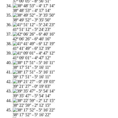
37º 00' 05'' - 8º 56' 51''
38º 48' 53'' - 4º 17' 14''
38º 49' 52'' - 3º 35' 50''
41º 51' 12'' - 5º 24' 23''
42º 06' 26'' - 6º 40' 16''
41º 41' 49'' - 6º 12' 19''
41º 09' 01'' - 4º 47' 12''
38º 17' 51'' - 5º 16' 11''
38º 17' 51'' - 5º 16' 11''
39º 21' 27'' - 0º 19' 03''
39º 35' 47'' - 5º 54' 14''
38º 22' 59'' - 2º 12' 15''
38º 17' 52'' - 5º 16' 22''