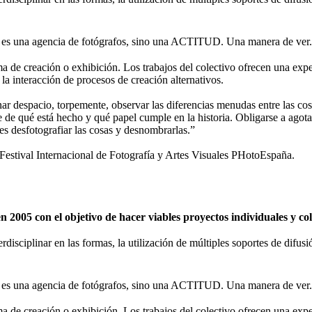
 una agencia de fotógrafos, sino una ACTITUD. Una manera de ver.
de creación o exhibición. Los trabajos del colectivo ofrecen una expe
 la interacción de procesos de creación alternativos.
nar despacio, torpemente, observar las diferencias menudas entre las cosa
se de qué está hecho y qué papel cumple en la historia. Obligarse a agota
 es desfotografiar las cosas y desnombrarlas.”
tival Internacional de Fotografía y Artes Visuales PHotoEspaña.
2005 con el objetivo de hacer viables proyectos individuales y c
erdisciplinar en las formas, la utilización de múltiples soportes de difu
 una agencia de fotógrafos, sino una ACTITUD. Una manera de ver.
de creación o exhibición. Los trabajos del colectivo ofrecen una expe