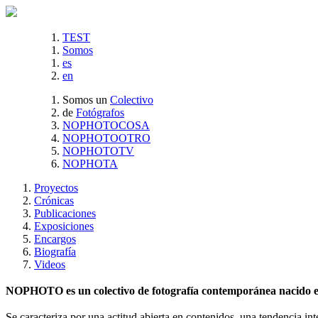
TEST
Somos
es
en
Somos un
Colectivo
de
Fotógrafos
NOPHOTOCOSA
NOPHOTOOTRO
NOPHOTOTV
NOPHOTA
Proyectos
Crónicas
Publicaciones
Exposiciones
Encargos
Biografía
Videos
NOPHOTO es un colectivo de fotografía contemporánea nacido en 
Se caracteriza por una actitud abierta en contenidos, una tendencia int