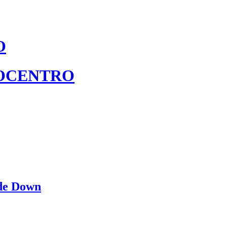
O
TROCENTRO
 de Down