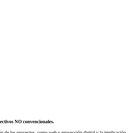
olectivos NO convencionales.
sión de los proyectos, como web y proyección digital y la implicación