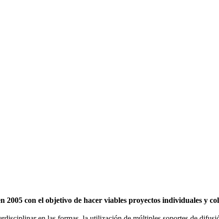
2005 con el objetivo de hacer viables proyectos individuales y c
erdisciplinar en las formas, la utilización de múltiples soportes de difu