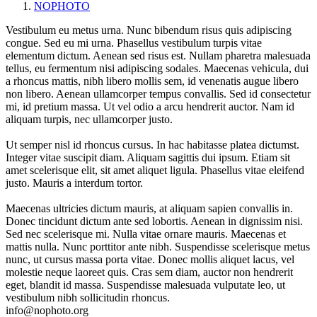
NOPHOTO
Vestibulum eu metus urna. Nunc bibendum risus quis adipiscing
congue. Sed eu mi urna. Phasellus vestibulum turpis vitae
elementum dictum. Aenean sed risus est. Nullam pharetra malesuada
tellus, eu fermentum nisi adipiscing sodales. Maecenas vehicula, dui
a rhoncus mattis, nibh libero mollis sem, id venenatis augue libero
non libero. Aenean ullamcorper tempus convallis. Sed id consectetur
mi, id pretium massa. Ut vel odio a arcu hendrerit auctor. Nam id
aliquam turpis, nec ullamcorper justo.
Ut semper nisl id rhoncus cursus. In hac habitasse platea dictumst.
Integer vitae suscipit diam. Aliquam sagittis dui ipsum. Etiam sit
amet scelerisque elit, sit amet aliquet ligula. Phasellus vitae eleifend
justo. Mauris a interdum tortor.
Maecenas ultricies dictum mauris, at aliquam sapien convallis in.
Donec tincidunt dictum ante sed lobortis. Aenean in dignissim nisi.
Sed nec scelerisque mi. Nulla vitae ornare mauris. Maecenas et
mattis nulla. Nunc porttitor ante nibh. Suspendisse scelerisque metus
nunc, ut cursus massa porta vitae. Donec mollis aliquet lacus, vel
molestie neque laoreet quis. Cras sem diam, auctor non hendrerit
eget, blandit id massa. Suspendisse malesuada vulputate leo, ut
vestibulum nibh sollicitudin rhoncus.
info@nophoto.org