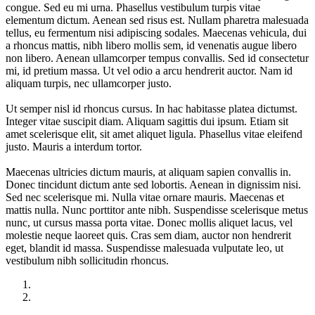
congue. Sed eu mi urna. Phasellus vestibulum turpis vitae
elementum dictum. Aenean sed risus est. Nullam pharetra malesuada
tellus, eu fermentum nisi adipiscing sodales. Maecenas vehicula, dui
a rhoncus mattis, nibh libero mollis sem, id venenatis augue libero
non libero. Aenean ullamcorper tempus convallis. Sed id consectetur
mi, id pretium massa. Ut vel odio a arcu hendrerit auctor. Nam id
aliquam turpis, nec ullamcorper justo.
Ut semper nisl id rhoncus cursus. In hac habitasse platea dictumst.
Integer vitae suscipit diam. Aliquam sagittis dui ipsum. Etiam sit
amet scelerisque elit, sit amet aliquet ligula. Phasellus vitae eleifend
justo. Mauris a interdum tortor.
Maecenas ultricies dictum mauris, at aliquam sapien convallis in.
Donec tincidunt dictum ante sed lobortis. Aenean in dignissim nisi.
Sed nec scelerisque mi. Nulla vitae ornare mauris. Maecenas et
mattis nulla. Nunc porttitor ante nibh. Suspendisse scelerisque metus
nunc, ut cursus massa porta vitae. Donec mollis aliquet lacus, vel
molestie neque laoreet quis. Cras sem diam, auctor non hendrerit
eget, blandit id massa. Suspendisse malesuada vulputate leo, ut
vestibulum nibh sollicitudin rhoncus.