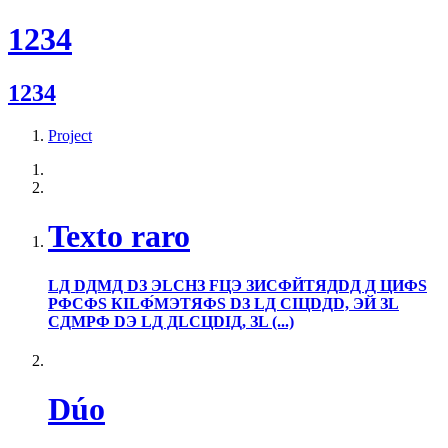
1234
1234
Project
Texto raro
LД DДMД DЗ ЭLCHЗ FЦЭ ЗИCФЙTЯДDД Д ЦИФS
PФCФS КILФ́MЭTЯФS DЗ LД CIЦDДD, ЭЙ ЗL
CДMPФ DЭ LД ДLCЦDIД, ЗL (...)
Dúo